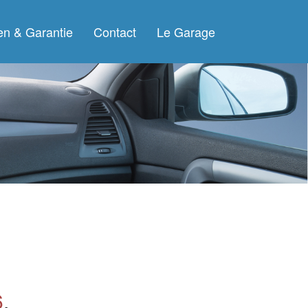
ien & Garantie
Contact
Le Garage
6
.