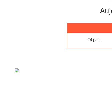
Auj
Tri par :